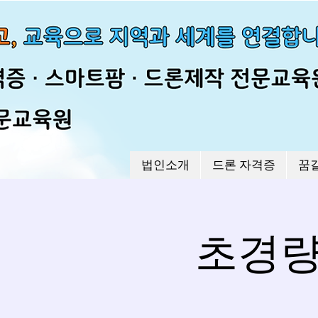
법인소개
드론 자격증
꿈
초경량