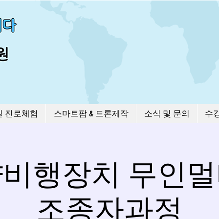
길 진로체험
스마트팜 & 드론제작
소식 및 문의
수
비행장치 무인
조종자과정