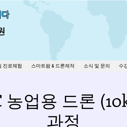
길 진로체험
스마트팜 & 드론제작
소식 및 문의
수
 농업용 드론 (10
과정