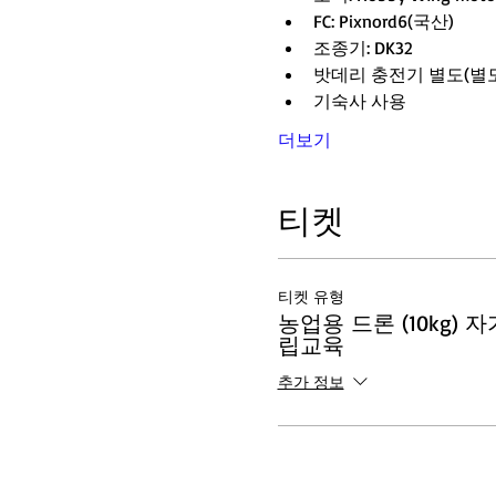
FC: Pixnord6(국산)
조종기: DK32
밧데리 충전기 별도(별도구매
기숙사 사용
더보기
티켓
티켓 유형
농업용 드론 (10kg)
립교육
추가 정보