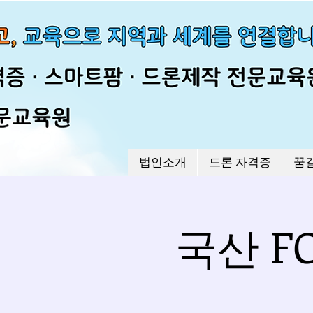
법인소개
드론 자격증
꿈
국산 FC