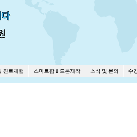
길 진로체험
스마트팜 & 드론제작
소식 및 문의
수