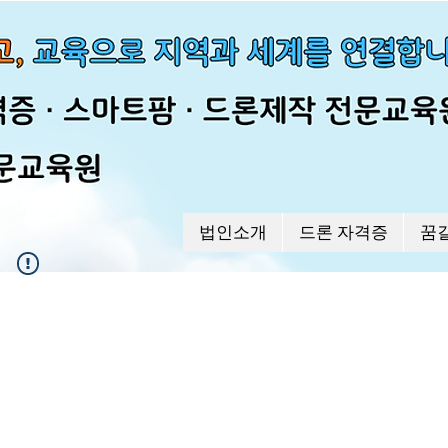
법인소개
드론 자격증
꿈