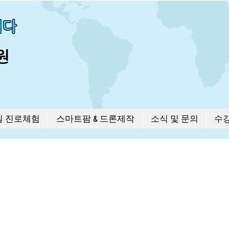
길 진로체험
스마트팜 & 드론제작
소식 및 문의
수