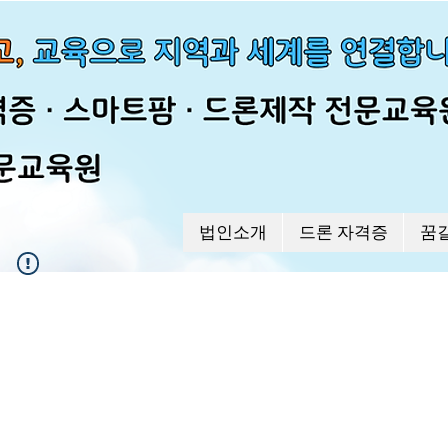
법인소개
드론 자격증
꿈