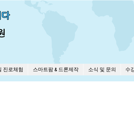
길 진로체험
스마트팜 & 드론제작
소식 및 문의
수