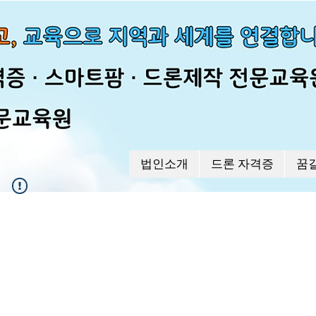
법인소개
드론 자격증
꿈