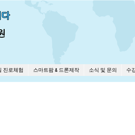
길 진로체험
스마트팜 & 드론제작
소식 및 문의
수