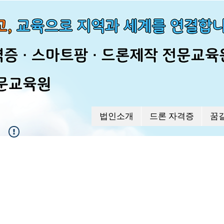
법인소개
드론 자격증
꿈