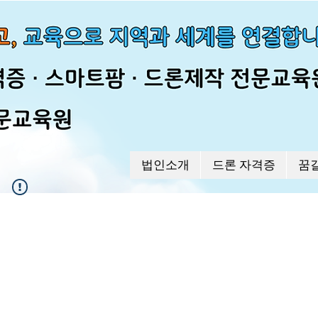
법인소개
드론 자격증
꿈