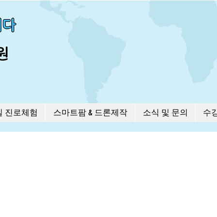
길 진로체험
스마트팜 & 드론제작
소식 및 문의
수