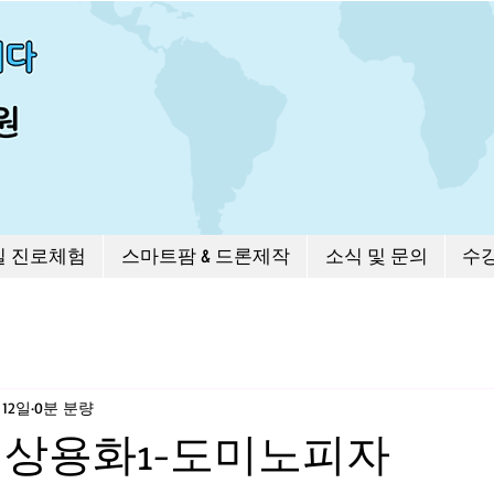
길 진로체험
스마트팜 & 드론제작
소식 및 문의
수
 12일
0분 분량
 상용화1-도미노피자