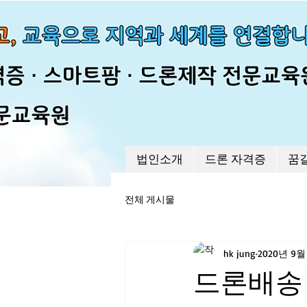
법인소개
드론 자격증
꿈
전체 게시물
hk jung
2020년 9월
드론배송