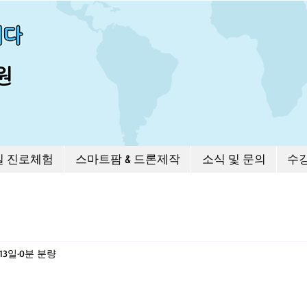
길 진로체험
스마트팜 & 드론제작
소식 및 문의
수
 13일
0분 분량