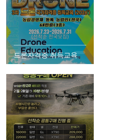
드론자격증 취득교육
woori5137
2월 28일
0분 분량