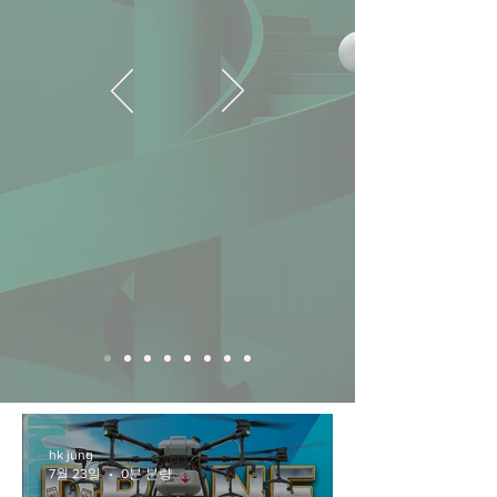
hk jung
7월 23일
0분 분량